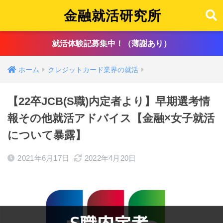
金融就活研究所
就活体験記募集中！（薄謝あり）
ホーム
クレジットカード業界の就活
【22卒JCB(S職)内定者より】早期選考情
報その他就活アドバイス【金融×女子就活
について暴露】
2021年6月17日
2022年4月20日