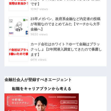
です】
10147 views
23卒メガバン、政府系金融など内定者の投稿
が有能なのでまとめてみた【マーチから大手
金融へ】
9830 views
カード会社はホワイト？ゆーて金融はブラッ
クっしょ【2年間潜入調査してきたので暴露し
ます】
6414 views
金融社会人が登録すべきエージェント