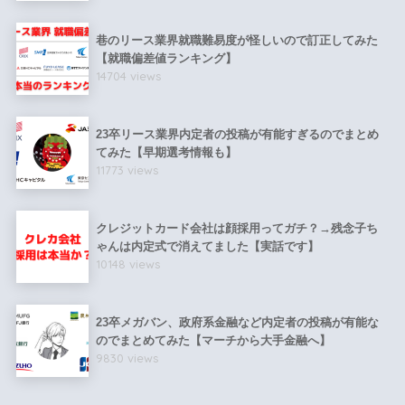
巷のリース業界就職難易度が怪しいので訂正してみた
【就職偏差値ランキング】
14704 views
23卒リース業界内定者の投稿が有能すぎるのでまとめ
てみた【早期選考情報も】
11773 views
クレジットカード会社は顔採用ってガチ？→残念子ち
ゃんは内定式で消えてました【実話です】
10148 views
23卒メガバン、政府系金融など内定者の投稿が有能な
のでまとめてみた【マーチから大手金融へ】
9830 views