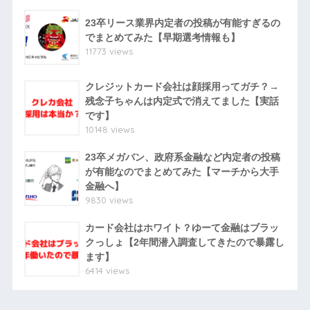
23卒リース業界内定者の投稿が有能すぎるの
でまとめてみた【早期選考情報も】
11773 views
クレジットカード会社は顔採用ってガチ？→
残念子ちゃんは内定式で消えてました【実話
です】
10148 views
23卒メガバン、政府系金融など内定者の投稿
が有能なのでまとめてみた【マーチから大手
金融へ】
9830 views
カード会社はホワイト？ゆーて金融はブラッ
クっしょ【2年間潜入調査してきたので暴露し
ます】
6414 views