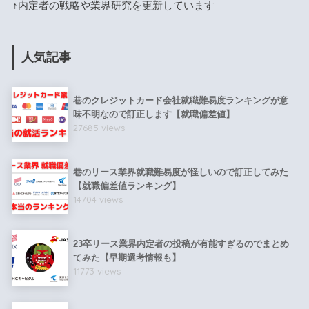
↑内定者の戦略や業界研究を更新しています
人気記事
巷のクレジットカード会社就職難易度ランキングが意
味不明なので訂正します【就職偏差値】
27685 views
巷のリース業界就職難易度が怪しいので訂正してみた
【就職偏差値ランキング】
14704 views
23卒リース業界内定者の投稿が有能すぎるのでまとめ
てみた【早期選考情報も】
11773 views