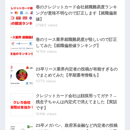
巷のクレジットカード会社就職難易度ランキ
ングが意味不明なので訂正します【就職偏差
値】
27685 views
巷のリース業界就職難易度が怪しいので訂正
してみた【就職偏差値ランキング】
14704 views
23卒リース業界内定者の投稿が有能すぎるの
でまとめてみた【早期選考情報も】
11773 views
クレジットカード会社は顔採用ってガチ？→
残念子ちゃんは内定式で消えてました【実話
です】
10148 views
23卒メガバン、政府系金融など内定者の投稿