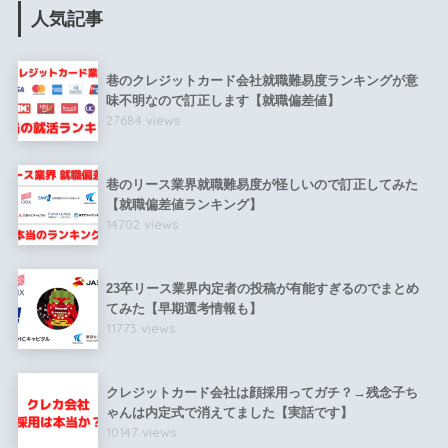
人気記事
巷のクレジットカード会社就職難易度ランキングが意
味不明なので訂正します【就職偏差値】
27684 views
巷のリース業界就職難易度が怪しいので訂正してみた
【就職偏差値ランキング】
14702 views
23卒リース業界内定者の投稿が有能すぎるのでまとめ
てみた【早期選考情報も】
11773 views
クレジットカード会社は顔採用ってガチ？→残念子ち
ゃんは内定式で消えてました【実話です】
10147 views