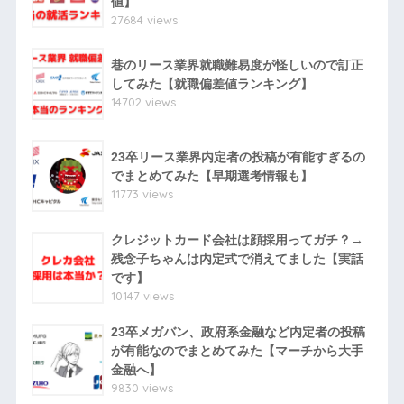
値】
27684 views
巷のリース業界就職難易度が怪しいので訂正
してみた【就職偏差値ランキング】
14702 views
23卒リース業界内定者の投稿が有能すぎるの
でまとめてみた【早期選考情報も】
11773 views
クレジットカード会社は顔採用ってガチ？→
残念子ちゃんは内定式で消えてました【実話
です】
10147 views
23卒メガバン、政府系金融など内定者の投稿
が有能なのでまとめてみた【マーチから大手
金融へ】
9830 views