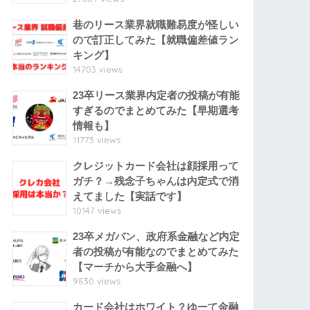
巷のリース業界就職難易度が怪しい
ので訂正してみた【就職偏差値ラン
キング】
14703 views
23卒リース業界内定者の投稿が有能
すぎるのでまとめてみた【早期選考
情報も】
11773 views
クレジットカード会社は顔採用って
ガチ？→残念子ちゃんは内定式で消
えてました【実話です】
10147 views
23卒メガバン、政府系金融など内定
者の投稿が有能なのでまとめてみた
【マーチから大手金融へ】
9830 views
カード会社はホワイト？ゆーて金融