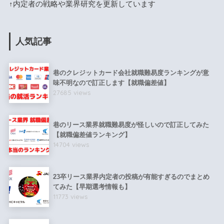
↑内定者の戦略や業界研究を更新しています
人気記事
巷のクレジットカード会社就職難易度ランキングが意
味不明なので訂正します【就職偏差値】
27685 views
巷のリース業界就職難易度が怪しいので訂正してみた
【就職偏差値ランキング】
14704 views
23卒リース業界内定者の投稿が有能すぎるのでまとめ
てみた【早期選考情報も】
11773 views