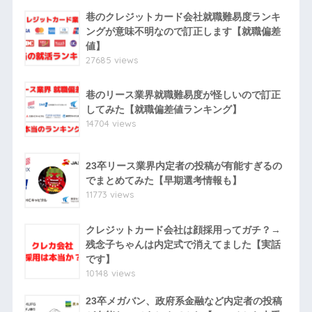
巷のクレジットカード会社就職難易度ランキ
ングが意味不明なので訂正します【就職偏差
値】
27685 views
巷のリース業界就職難易度が怪しいので訂正
してみた【就職偏差値ランキング】
14704 views
23卒リース業界内定者の投稿が有能すぎるの
でまとめてみた【早期選考情報も】
11773 views
クレジットカード会社は顔採用ってガチ？→
残念子ちゃんは内定式で消えてました【実話
です】
10148 views
23卒メガバン、政府系金融など内定者の投稿