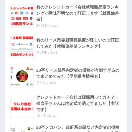
巷のクレジットカード会社就職難易度ランキ
ングが意味不明なので訂正します【就職偏差
値】
27685 views
巷のリース業界就職難易度が怪しいので訂正
してみた【就職偏差値ランキング】
14704 views
23卒リース業界内定者の投稿が有能すぎるの
でまとめてみた【早期選考情報も】
11773 views
クレジットカード会社は顔採用ってガチ？→
残念子ちゃんは内定式で消えてました【実話
です】
10148 views
23卒メガバン、政府系金融など内定者の投稿