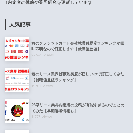
↑内定者の戦略や業界研究を更新しています
人気記事
巷のクレジットカード会社就職難易度ランキングが意
味不明なので訂正します【就職偏差値】
27685 views
巷のリース業界就職難易度が怪しいので訂正してみた
【就職偏差値ランキング】
14704 views
23卒リース業界内定者の投稿が有能すぎるのでまとめ
てみた【早期選考情報も】
11773 views