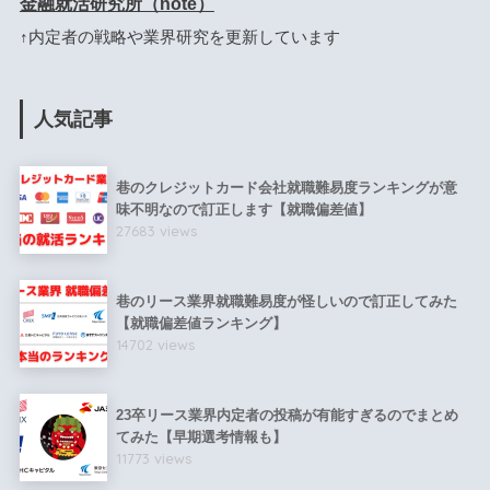
金融就活研究所（note）
↑内定者の戦略や業界研究を更新しています
人気記事
巷のクレジットカード会社就職難易度ランキングが意
味不明なので訂正します【就職偏差値】
27683 views
巷のリース業界就職難易度が怪しいので訂正してみた
【就職偏差値ランキング】
14702 views
23卒リース業界内定者の投稿が有能すぎるのでまとめ
てみた【早期選考情報も】
11773 views