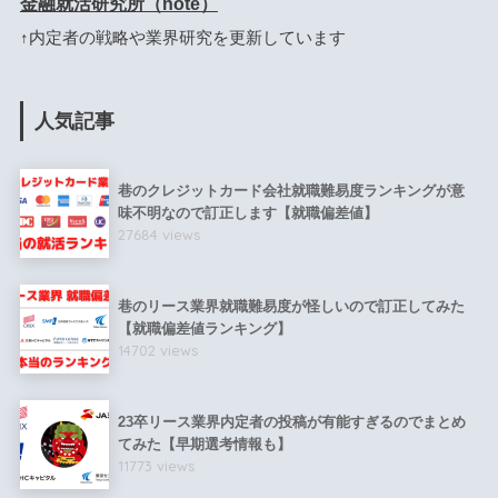
金融就活研究所（note）
↑内定者の戦略や業界研究を更新しています
人気記事
巷のクレジットカード会社就職難易度ランキングが意
味不明なので訂正します【就職偏差値】
27684 views
巷のリース業界就職難易度が怪しいので訂正してみた
【就職偏差値ランキング】
14702 views
23卒リース業界内定者の投稿が有能すぎるのでまとめ
てみた【早期選考情報も】
11773 views